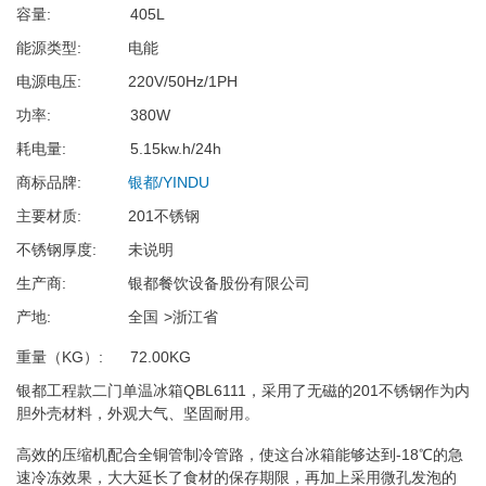
容量
405L
能源类型
电能
电源电压
220V/50Hz/1PH
功率
380W
耗电量
5.15kw.h/24h
商标品牌
银都/YINDU
主要材质
201不锈钢
不锈钢厚度
未说明
生产商
银都餐饮设备股份有限公司
产地
全国
浙江省
重量（KG）
72.00KG
银都工程款二门单温冰箱QBL6111，采用了无磁的201不锈钢作为内
胆外壳材料，外观大气、坚固耐用。
高效的压缩机配合全铜管制冷管路，使这台冰箱能够达到-18℃的急
速冷冻效果，大大延长了食材的保存期限，再加上采用微孔发泡的