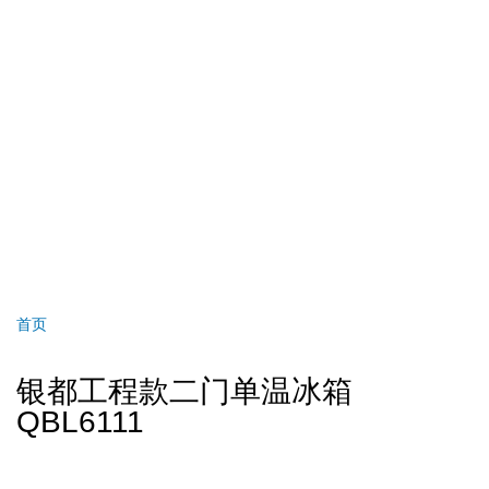
首页
面
包
银都工程款二门单温冰箱
屑
QBL6111