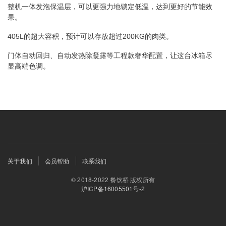
整机一体发泡保温层，可以更强力地锁定低温，达到更好的节能效
果。
405L的超大容积，预计可以存放超过200KG的肉类。
门体自动回归、自动发热除凝露等工程款奢华配置，让这台冰箱尽
显高端色调。
页
关于我们
会员帮助
联系我们
脚
© 2018-2022 餐饮桥 版权所有
菜
沪ICP备16005501号-2
单