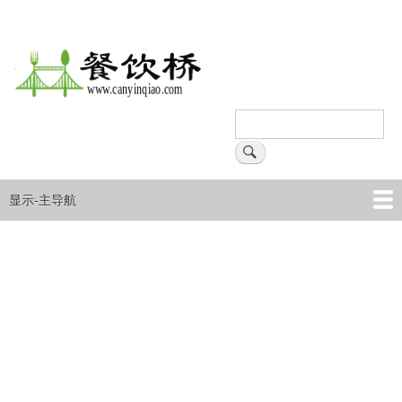
跳
登录
用
转
户
到
主
帐
要
户
内
搜
菜
容
索
搜索
单
显示-主导航
主
导
首页
产品
企业
文章资讯
航