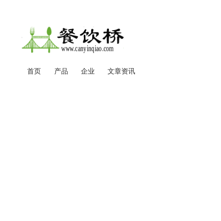
用
户
帐
户
菜
首页
产品
企业
文章资讯
主
单
导
航