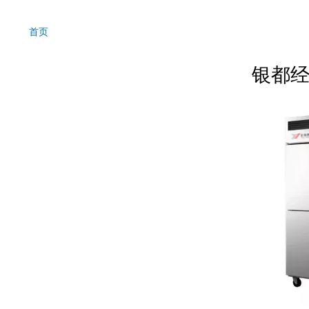
首页
面
包
银都经
屑