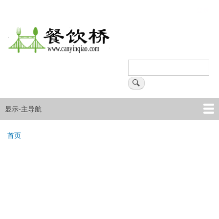
跳
登录
用
转
户
到
主
帐
要
户
内
搜
菜
容
索
搜索
单
显示-主导航
主
导
首页
产品
企业
文章资讯
首页
航
面
包
屑