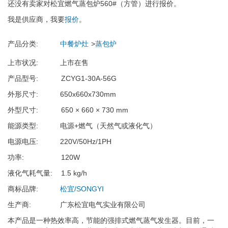
还没有卖家对松宜燃气蒸包炉560#（方管）进行报价。
我是供应商，我要
报价
。
产品分类
中餐炉灶
蒸包炉
上市状况
上市在售
产品型号
ZCYG1-30A-56G
外形尺寸
650x660x730mm
外型尺寸
650 × 660 × 730 mm
能源类型
电源+燃气（天然气或液化气）
电源电压
220V/50Hz/1PH
功率
120W
液化气耗气量
1.5 kg/h
商标品牌
松宜/SONGYI
生产商
广东松宜电气实业有限公司
本产品是一种热效率高，节能的强排式燃气蒸气发生器。目前，一