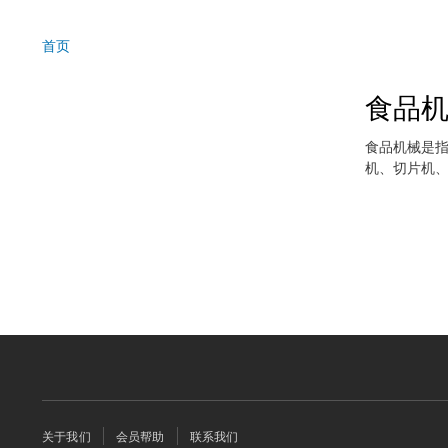
首页
面
包
食品
屑
食品机械是指
机、切片机、
页
关于我们
会员帮助
联系我们