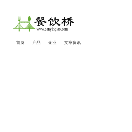
用
户
帐
户
菜
首页
产品
企业
文章资讯
主
单
导
航