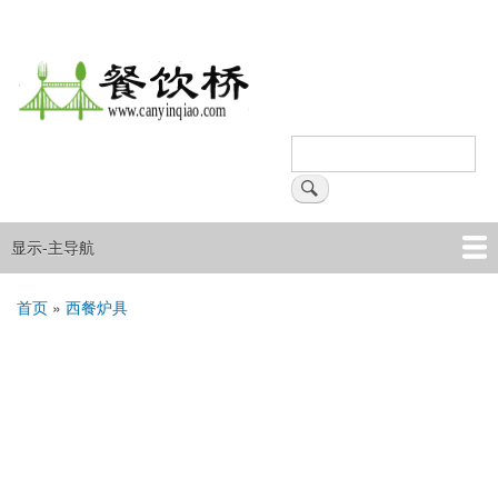
跳
登录
用
转
户
到
主
帐
要
户
内
搜
菜
容
索
搜索
单
显示-主导航
主
导
首页
产品
企业
文章资讯
首页
西餐炉具
航
面
包
屑