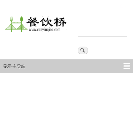
跳
登录
用
转
户
到
主
帐
要
户
内
搜
菜
容
索
搜索
单
显示-主导航
主
导
首页
产品
企业
文章资讯
航