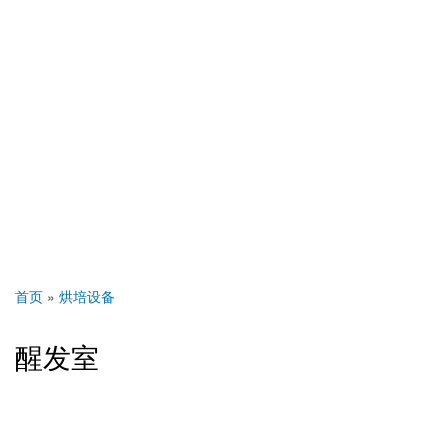
首页
烘培设备
面
包
醒发室
屑